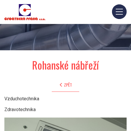
Rohanské nábřeží
ZPĚT
Vzduchotechnika
Zdravotechnika